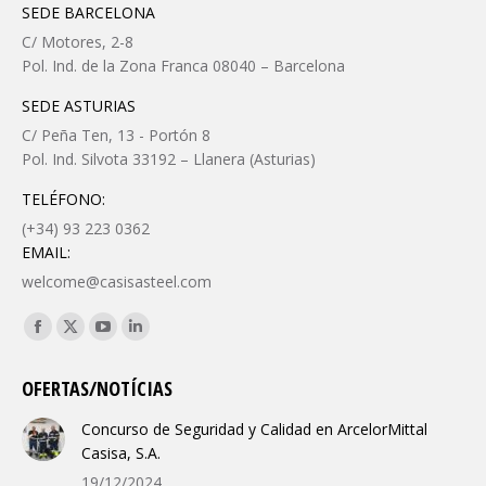
SEDE BARCELONA
C/ Motores, 2-8
Pol. Ind. de la Zona Franca 08040 – Barcelona
SEDE ASTURIAS
C/ Peña Ten, 13 - Portón 8
Pol. Ind. Silvota 33192 – Llanera (Asturias)
TELÉFONO:
(+34) 93 223 0362
EMAIL:
welcome@casisasteel.com
Encuéntranos en:
Facebook
X
YouTube
Linkedin
page
page
page
page
OFERTAS/NOTÍCIAS
opens
opens
opens
opens
in
in
in
in
Concurso de Seguridad y Calidad en ArcelorMittal
new
new
new
new
Casisa, S.A.
window
window
window
window
19/12/2024