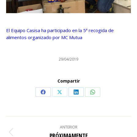
El Equipo Casisa ha participado en la 5ª recogida de
alimentos organizado por MC Mutua
29/04/2019
Compartir
Share
Share
Share
Share
on
on
on
on
Facebook
X
LinkedIn
WhatsApp
NAVEGACIÓN
ANTERIOR
ENTRE
PRÓXIMAMENTE
Publicación