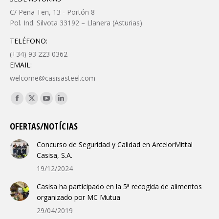
C/ Peña Ten, 13 - Portón 8
Pol. Ind. Silvota 33192 – Llanera (Asturias)
TELÉFONO:
(+34) 93 223 0362
EMAIL:
welcome@casisasteel.com
Encuéntranos en:
Facebook
X
YouTube
Linkedin
page
page
page
page
OFERTAS/NOTÍCIAS
opens
opens
opens
opens
in
in
in
in
Concurso de Seguridad y Calidad en ArcelorMittal
new
new
new
new
Casisa, S.A.
window
window
window
window
19/12/2024
Casisa ha participado en la 5ª recogida de alimentos
organizado por MC Mutua
29/04/2019