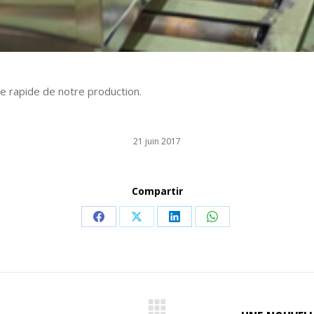
e rapide de notre production.
21 juin 2017
Compartir
Share
Share
Share
Share
on
on
on
on
Facebook
X
LinkedIn
WhatsApp