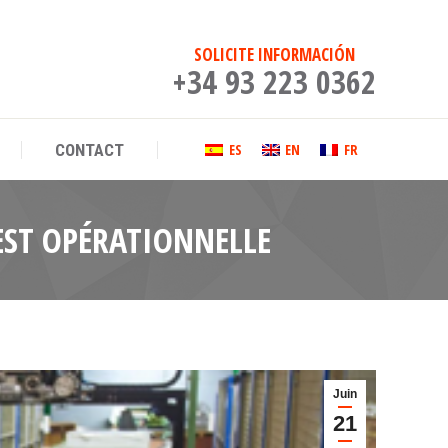
ES
EN
FR
CONTACT
SOLICITE INFORMACIÓN
+34 93 223 0362
ES
EN
FR
CONTACT
EST OPÉRATIONNELLE
Juin
21